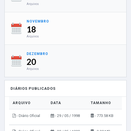
Arquivos
NOVEMBRO
18
Arquivos
DEZEMBRO
20
Arquivos
DIÁRIOS PUBLICADOS
ARQUIVO
DATA
TAMANHO
VIS
- Diário Oficial
- 29 / 05 / 1998
- 773.58 KB