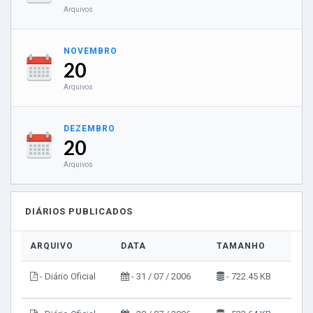
Arquivos
NOVEMBRO
20
Arquivos
DEZEMBRO
20
Arquivos
DIÁRIOS PUBLICADOS
ARQUIVO
DATA
TAMANHO
VIS
- Diário Oficial
- 31 / 07 / 2006
- 722.45 KB