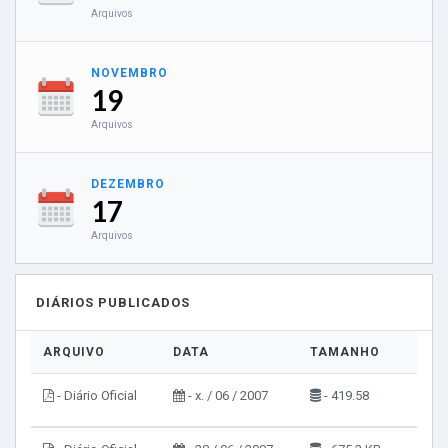
Arquivos
NOVEMBRO
19
Arquivos
DEZEMBRO
17
Arquivos
DIÁRIOS PUBLICADOS
ARQUIVO
DATA
TAMANHO
VIS
- Diário Oficial
- x. / 06 / 2007
- 419.58