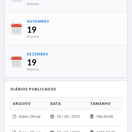
Arquivos
NOVEMBRO
19
Arquivos
DEZEMBRO
19
Arquivos
DIÁRIOS PUBLICADOS
ARQUIVO
DATA
TAMANHO
VI
- Diário Oficial
- 29 / 05 / 2013
- 956.06 KB