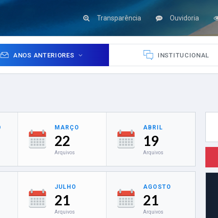
Transparência
Ouvidoria
ANOS ANTERIORES
INSTITUCIONAL
O
MARÇO
ABRIL
22
19
Arquivos
Arquivos
JULHO
AGOSTO
21
21
Arquivos
Arquivos