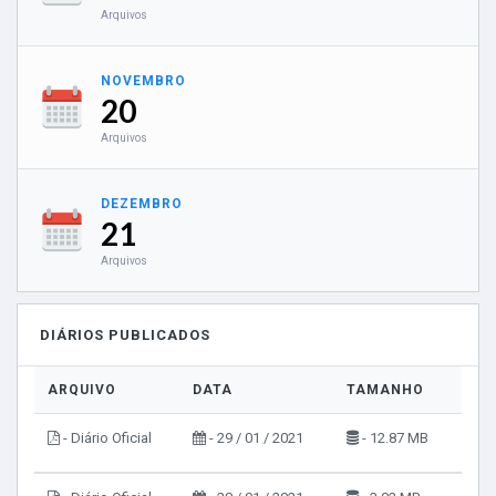
Arquivos
NOVEMBRO
20
Arquivos
DEZEMBRO
21
Arquivos
DIÁRIOS PUBLICADOS
ARQUIVO
DATA
TAMANHO
VIS
- Diário Oficial
- 29 / 01 / 2021
- 12.87 MB