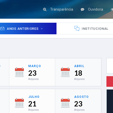
Transparência
Ouvidoria
ANOS ANTERIORES
INSTITUCIONAL
O
MARÇO
ABRIL
23
18
Arquivos
Arquivos
JULHO
AGOSTO
21
23
Arquivos
Arquivos