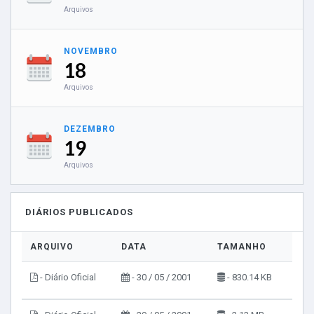
Arquivos
NOVEMBRO
18
Arquivos
DEZEMBRO
19
Arquivos
DIÁRIOS PUBLICADOS
ARQUIVO
DATA
TAMANHO
VIS
- Diário Oficial
- 30 / 05 / 2001
- 830.14 KB