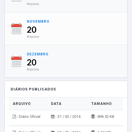
Arquivos
NOVEMBRO
20
Arquivos
DEZEMBRO
20
Arquivos
DIÁRIOS PUBLICADOS
ARQUIVO
DATA
TAMANHO
VIS
- Diário Oficial
- 31 / 03 / 2014
- 896.52 KB